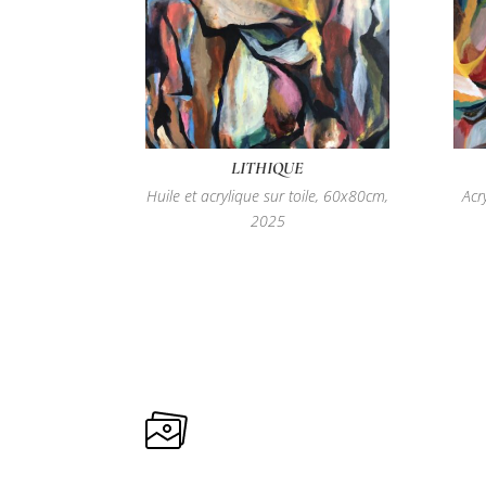
LITHIQUE
Huile et acrylique sur toile, 60x80cm,
Acr
2025