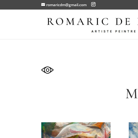
romaricdm@gmail.com
M