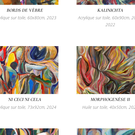
BORDS DE VÈBRE
KALINICHTA
ylique sur toile, 60x80cm, 2023
Acrylique sur toile, 60x90cm, 2
2022
NI CECI NI CELA
MORPHOGENÈSE II
ylique sur toile, 73x92cm, 2024
Huile sur toile, 40x50cm, 20